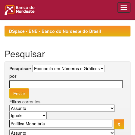
Skip
navigation
DSpace - BNB - Banco do Nordeste do Brasil
Pesquisar
Pesquisar:
por
Filtros correntes: