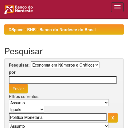
Skip
navigation
DSpace - BNB - Banco do Nordeste do Brasil
Pesquisar
Pesquisar:
por
Filtros correntes: