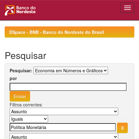
Skip
navigation
DSpace - BNB - Banco do Nordeste do Brasil
Pesquisar
Pesquisar:
por
Filtros correntes: