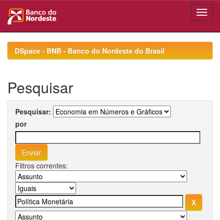
Skip
navigation
DSpace - BNB - Banco do Nordeste do Brasil
Pesquisar
Pesquisar:
por
Filtros correntes: