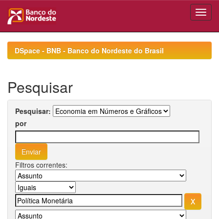
Skip
navigation
DSpace - BNB - Banco do Nordeste do Brasil
Pesquisar
Pesquisar:
por
Filtros correntes: