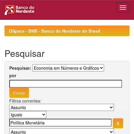
Skip
navigation
DSpace - BNB - Banco do Nordeste do Brasil
Pesquisar
Pesquisar:
por
Filtros correntes: