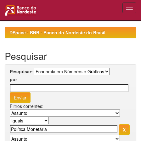
Skip
navigation
DSpace - BNB - Banco do Nordeste do Brasil
Pesquisar
Pesquisar:
por
Filtros correntes: