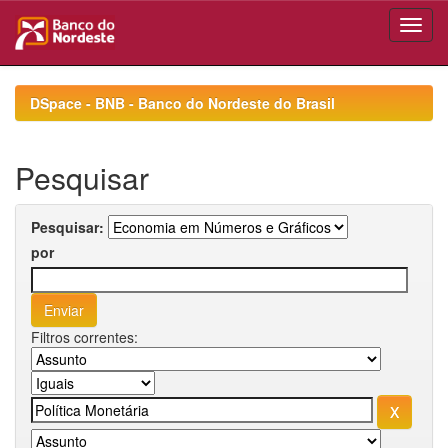
Skip
navigation
DSpace - BNB - Banco do Nordeste do Brasil
Pesquisar
Pesquisar:
por
Filtros correntes: