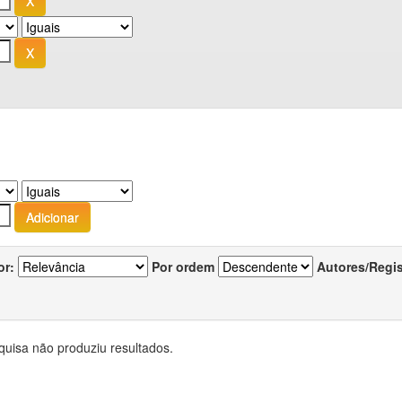
or:
Por ordem
Autores/Regi
quisa não produziu resultados.