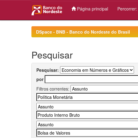
Página principal
Percorrer
Skip
navigation
DSpace - BNB - Banco do Nordeste do Brasil
Pesquisar
Pesquisar:
por
Filtros correntes: