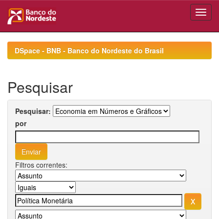
Skip
navigation
DSpace - BNB - Banco do Nordeste do Brasil
Pesquisar
Pesquisar:
por
Filtros correntes: