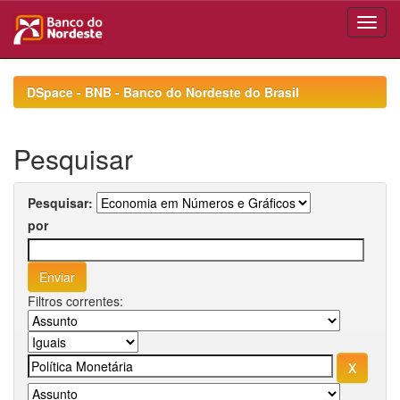
Skip
navigation
DSpace - BNB - Banco do Nordeste do Brasil
Pesquisar
Pesquisar:
por
Filtros correntes: