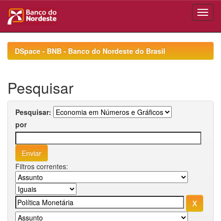
Skip
navigation
DSpace - BNB - Banco do Nordeste do Brasil
Pesquisar
Pesquisar:
por
Filtros correntes: