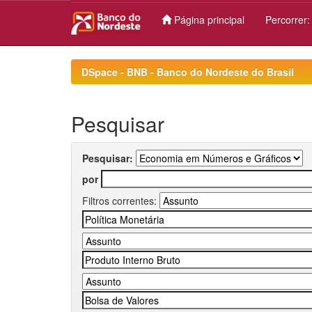
Página principal
Percorrer
Skip
navigation
DSpace - BNB - Banco do Nordeste do Brasil
Pesquisar
Pesquisar:
por
Filtros correntes: