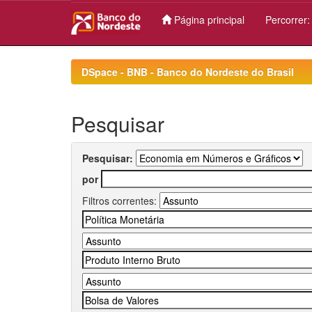
Página principal
Percorrer
Skip
navigation
DSpace - BNB - Banco do Nordeste do Brasil
Pesquisar
Pesquisar:
por
Filtros correntes: