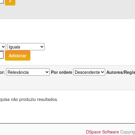
or:
Por ordem
Autores/Regi
quisa não produziu resultados.
DSpace Software
Copyrig