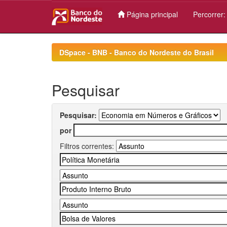
Página principal
Percorrer
Skip
navigation
DSpace - BNB - Banco do Nordeste do Brasil
Pesquisar
Pesquisar:
por
Filtros correntes: