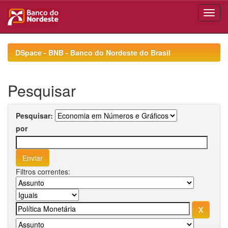
Skip
navigation
DSpace - BNB - Banco do Nordeste do Brasil
Pesquisar
Pesquisar:
por
Filtros correntes: