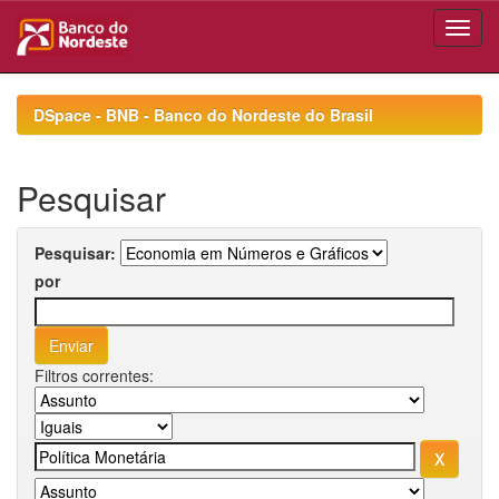
Skip
navigation
DSpace - BNB - Banco do Nordeste do Brasil
Pesquisar
Pesquisar:
por
Filtros correntes: