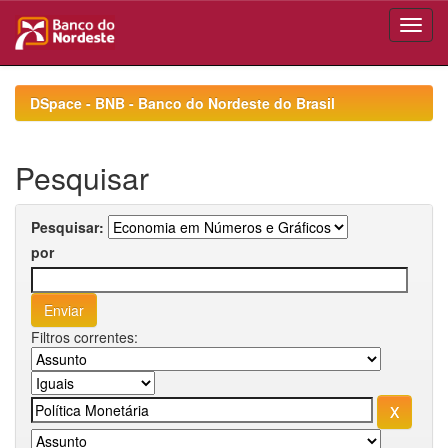
Skip
navigation
DSpace - BNB - Banco do Nordeste do Brasil
Pesquisar
Pesquisar:
por
Filtros correntes: