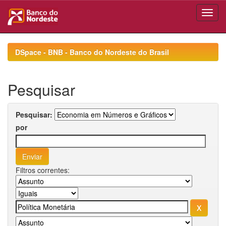
Skip
navigation
DSpace - BNB - Banco do Nordeste do Brasil
Pesquisar
Pesquisar:
por
Filtros correntes: