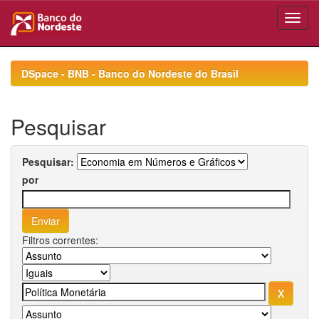
Skip
navigation
DSpace - BNB - Banco do Nordeste do Brasil
Pesquisar
Pesquisar:
por
Filtros correntes: