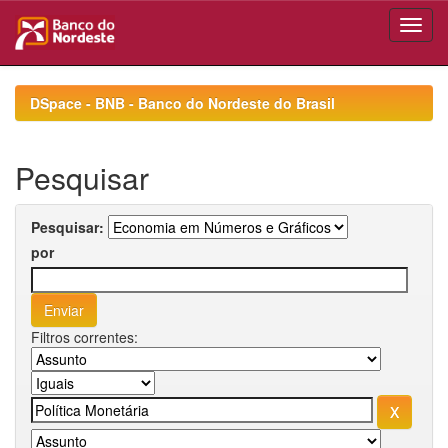
Skip
navigation
DSpace - BNB - Banco do Nordeste do Brasil
Pesquisar
Pesquisar:
por
Filtros correntes: