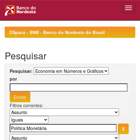
Skip
navigation
DSpace - BNB - Banco do Nordeste do Brasil
Pesquisar
Pesquisar:
por
Filtros correntes: