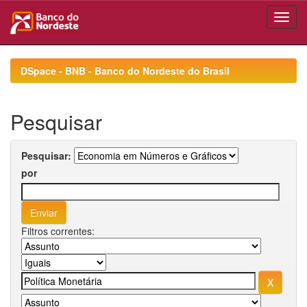
Skip
navigation
DSpace - BNB - Banco do Nordeste do Brasil
Pesquisar
Pesquisar:
por
Filtros correntes: