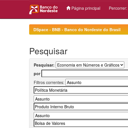
Página principal
Percorrer
Skip
navigation
DSpace - BNB - Banco do Nordeste do Brasil
Pesquisar
Pesquisar:
por
Filtros correntes: