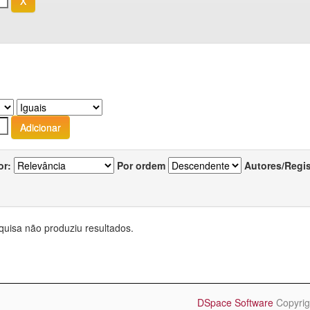
or:
Por ordem
Autores/Regi
quisa não produziu resultados.
DSpace Software
Copyrig