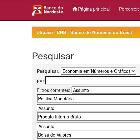
Página principal
Percorrer
Skip
navigation
DSpace - BNB - Banco do Nordeste do Brasil
Pesquisar
Pesquisar:
por
Filtros correntes: