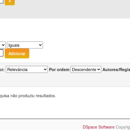
or:
Por ordem
Autores/Regi
quisa não produziu resultados.
DSpace Software
Copyrig