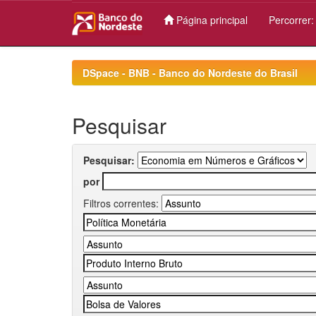
Página principal
Percorrer
Skip
navigation
DSpace - BNB - Banco do Nordeste do Brasil
Pesquisar
Pesquisar:
por
Filtros correntes: