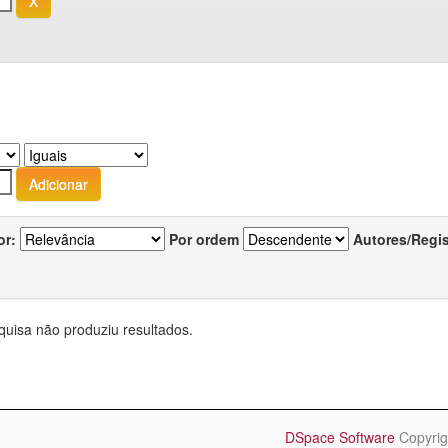
or:
Por ordem
Autores/Regi
quisa não produziu resultados.
DSpace Software
Copyrig