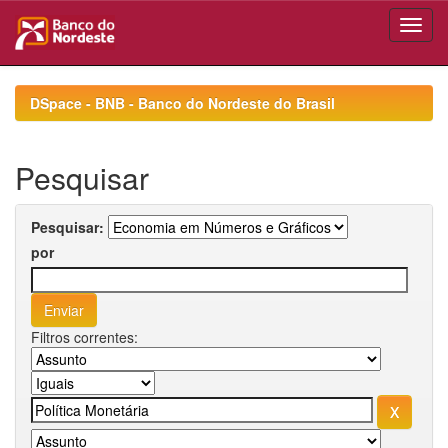
Skip
navigation
DSpace - BNB - Banco do Nordeste do Brasil
Pesquisar
Pesquisar:
por
Filtros correntes: