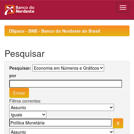
Skip
navigation
DSpace - BNB - Banco do Nordeste do Brasil
Pesquisar
Pesquisar:
por
Filtros correntes: