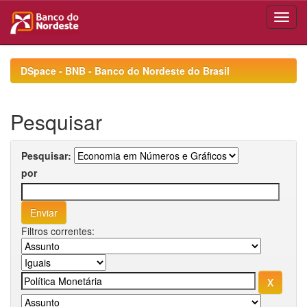
Skip
navigation
DSpace - BNB - Banco do Nordeste do Brasil
Pesquisar
Pesquisar:
por
Filtros correntes: