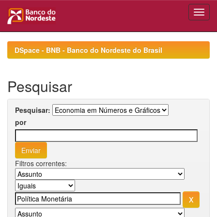
Skip
navigation
DSpace - BNB - Banco do Nordeste do Brasil
Pesquisar
Pesquisar:
por
Filtros correntes: