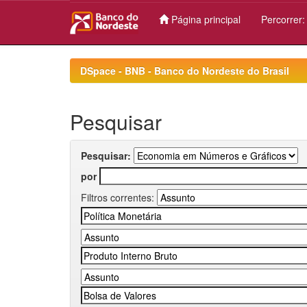
Página principal
Percorrer
Skip
navigation
DSpace - BNB - Banco do Nordeste do Brasil
Pesquisar
Pesquisar:
por
Filtros correntes: