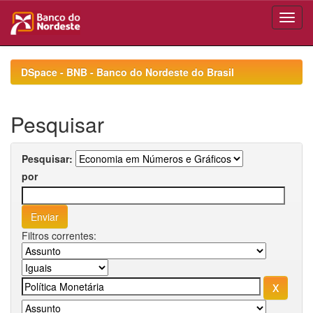
Skip
navigation
DSpace - BNB - Banco do Nordeste do Brasil
Pesquisar
Pesquisar:
por
Filtros correntes: