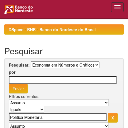
Skip
navigation
DSpace - BNB - Banco do Nordeste do Brasil
Pesquisar
Pesquisar:
por
Filtros correntes: