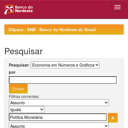
Skip
navigation
DSpace - BNB - Banco do Nordeste do Brasil
Pesquisar
Pesquisar:
por
Filtros correntes: