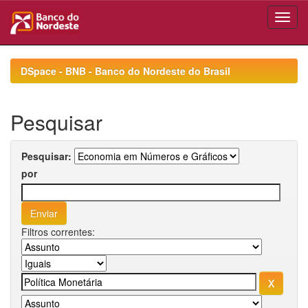
Skip
navigation
DSpace - BNB - Banco do Nordeste do Brasil
Pesquisar
Pesquisar:
por
Filtros correntes: