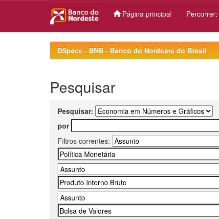
Página principal
Percorrer
Skip
navigation
DSpace - BNB - Banco do Nordeste do Brasil
Pesquisar
Pesquisar:
por
Filtros correntes: