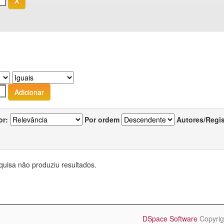
or:
Por ordem
Autores/Regi
quisa não produziu resultados.
DSpace Software
Copyrig