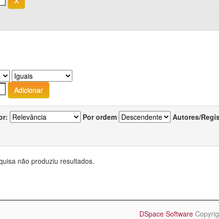
or:
Por ordem
Autores/Regi
quisa não produziu resultados.
DSpace Software
Copyrig