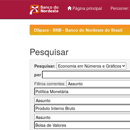
Página principal
Percorrer
Skip
navigation
DSpace - BNB - Banco do Nordeste do Brasil
Pesquisar
Pesquisar:
por
Filtros correntes: