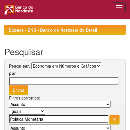
Skip
navigation
DSpace - BNB - Banco do Nordeste do Brasil
Pesquisar
Pesquisar:
por
Filtros correntes: