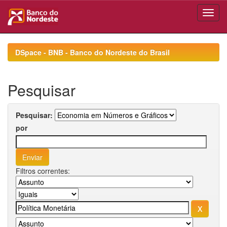
Skip
navigation
DSpace - BNB - Banco do Nordeste do Brasil
Pesquisar
Pesquisar:
por
Filtros correntes: