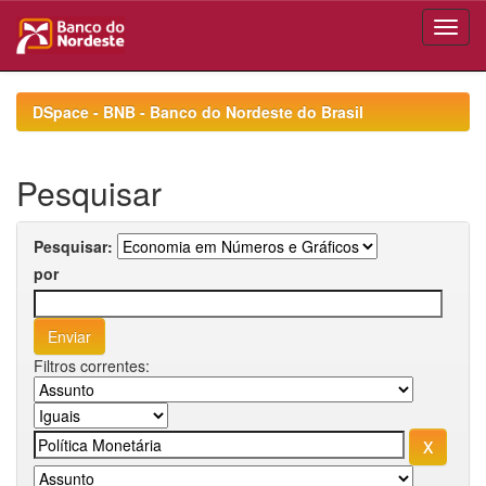
Skip
navigation
DSpace - BNB - Banco do Nordeste do Brasil
Pesquisar
Pesquisar:
por
Filtros correntes: