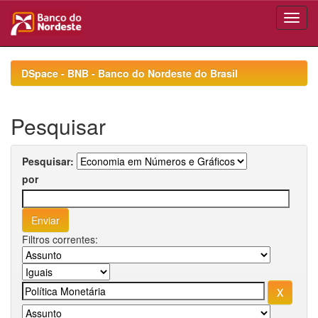
Skip
navigation
DSpace - BNB - Banco do Nordeste do Brasil
Pesquisar
Pesquisar:
por
Filtros correntes: