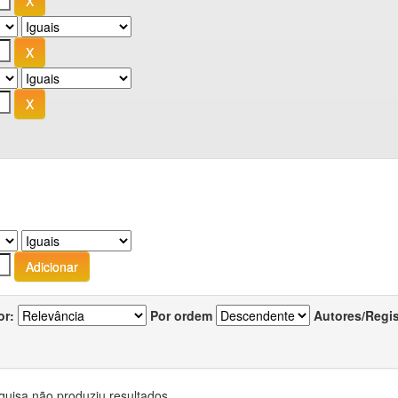
or:
Por ordem
Autores/Regi
quisa não produziu resultados.