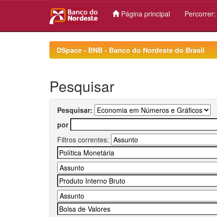
Página principal
Percorrer
Skip
navigation
DSpace - BNB - Banco do Nordeste do Brasil
Pesquisar
Pesquisar:
por
Filtros correntes: