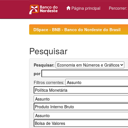
Página principal
Percorrer
Skip
navigation
DSpace - BNB - Banco do Nordeste do Brasil
Pesquisar
Pesquisar:
por
Filtros correntes: