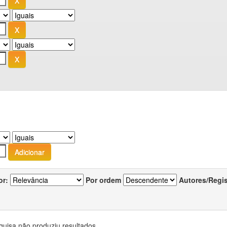
or:
Por ordem
Autores/Regi
quisa não produziu resultados.