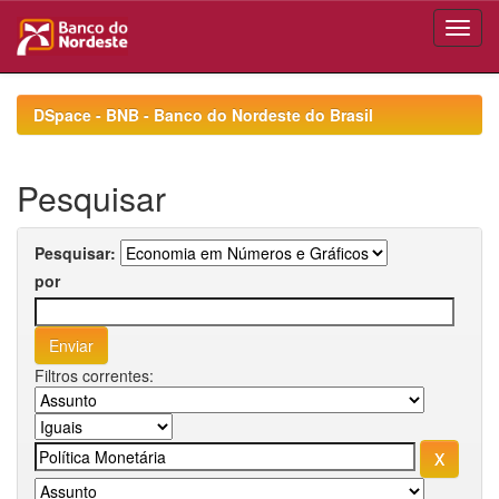
Skip
navigation
DSpace - BNB - Banco do Nordeste do Brasil
Pesquisar
Pesquisar:
por
Filtros correntes: