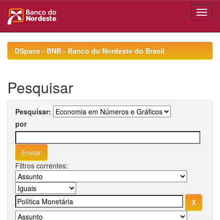
Skip
navigation
DSpace - BNB - Banco do Nordeste do Brasil
Pesquisar
Pesquisar:
por
Filtros correntes: