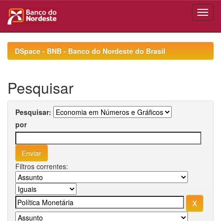
Skip
navigation
DSpace - BNB - Banco do Nordeste do Brasil
Pesquisar
Pesquisar:
por
Filtros correntes: