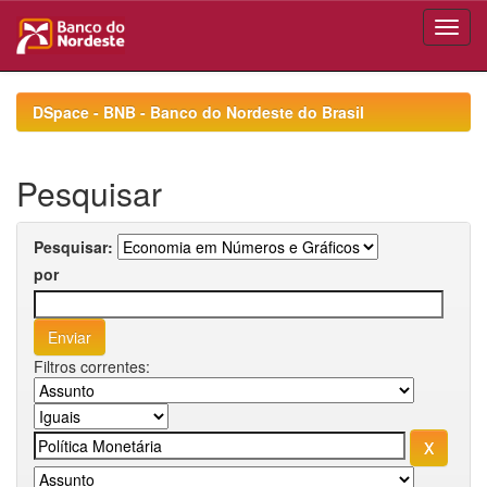
Skip
navigation
DSpace - BNB - Banco do Nordeste do Brasil
Pesquisar
Pesquisar:
por
Filtros correntes: