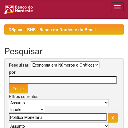
Skip
navigation
DSpace - BNB - Banco do Nordeste do Brasil
Pesquisar
Pesquisar:
por
Filtros correntes: