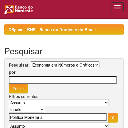
Skip
navigation
DSpace - BNB - Banco do Nordeste do Brasil
Pesquisar
Pesquisar:
por
Filtros correntes: