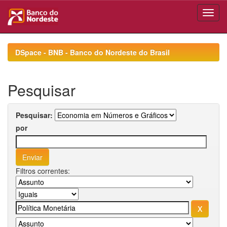
Skip
navigation
DSpace - BNB - Banco do Nordeste do Brasil
Pesquisar
Pesquisar:
por
Filtros correntes: